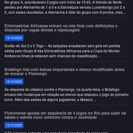
No grupo A, aconteceram 2 jogos com início às 15:45, A Irlanda do Norte
perdeu pra Alemanha de 1 a 0 e a Eslováquia venceu Luxemburgo por 2 a
0, com esses resultados, a Alemanha é líder do grupo com 9 pontos, mesmo
n&ua…
Eliminatórias Africanas entram na reta final com definições e
disputas por vagas diretas e repescagem
13/10/2025
Sudão do Sul 0 x 0 Togo – As seleções empataram sem gols em partida
válida pelo Grupo B das Eliminatórias Africanas para a Copa do Mundo.
Ambos os times já estavam sem chances de classificação…
Botafogo lida com baixas importantes e elenco modificado antes
de encarar o Flamengo
13/10/2025
Às vésperas do clássico contra o Flamengo, na quarta-feira, o Botafogo
encara oito mudanças em relação ao elenco que disputou o jogo do primeiro
turno. Além das saídas de alguns jogadores, o t&eacut…
Fluminense aposta em sequência de 4 jogos no Rio para subir na
tabela e estreia novo uniforme contra o Juventude
13/10/2025
O Fluminense enfrenta uma sequência importante de jogos pelo