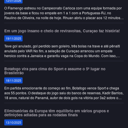
12/01/2026
O Flamengo estreou no Campeonato Carioca com uma equipe formada por
jovens da base e ficou no empate em 1 a 1 com a Portuguesa-RJ, no
Raulino de Oliveira, na noite de hoje. Rhuan abriu o placar aos 12 minutos
para a Lusa, já no segundo tempo, zagu…
Em um jogo insano e cheio de reviravoltas, Curaçao faz história!
19/11/2025
Teve gol anulado, gol perdido sem goleiro, três bolas na trave e até pênalti
anulado pelo VAR No fim, a seleção de Curaçao arrancou um empate
heroico contra a Jamaica e garantiu vaga na Copa do Mundo. Com isso,
Cu…
Botafogo vira para cima do Sport e assume o 5ª lugar no
Brasileirão
18/11/2025
Em partida emocionante do começo ao fim, Botafogo vence Sport e chega
aos 55 pontos. O destaque do jogo saiu do banco de reservas, Kadir Barrios,
18 anos, natural do Panamá, autor de dois gols na vitória por 3a2 sobre o
Sport. …
Eliminatórias da Europa têm equilíbrio em vários grupos e
definições adiadas para as rodadas finais
13/10/2025